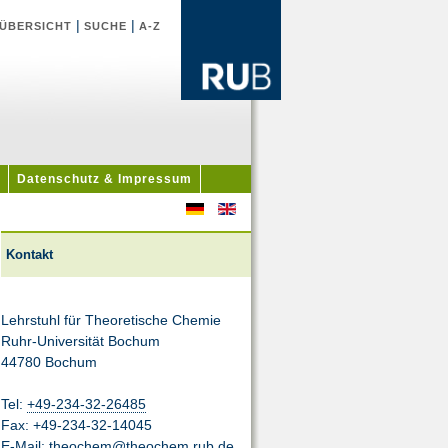
|
|
ÜBERSICHT
SUCHE
A-Z
Datenschutz & Impressum
Kontakt
Lehrstuhl für Theoretische Chemie
Ruhr-Universität Bochum
44780 Bochum
Tel:
+49-234-32-26485
Fax: +49-234-32-14045
E-Mail:
theochem@theochem.rub.de