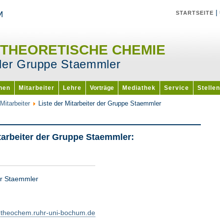
|
STARTSEITE
 THEORETISCHE CHEMIE
r der Gruppe Staemmler
onen
Mitarbeiter
Lehre
Vorträge
Mediathek
Service
Stellen
Mitarbeiter
Liste der Mitarbeiter der Gruppe Staemmler
tarbeiter der Gruppe
Staemmler:
er Staemmler
@theochem.ruhr-uni-bochum.de