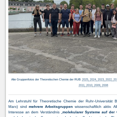
Alte Gruppenfotos der Theoretischen Chemie der RUB:
2025
,
2024
,
2023
,
2022
,
20
2011
,
2010
,
2009
,
2008
Am Lehrstuhl für Theoretische Chemie der Ruhr-Universität 
Marx) sind
mehrere Arbeitsgruppen
wissenschaftlich aktiv. 
Interesse an dem Verständnis „
molekularer Systeme auf der