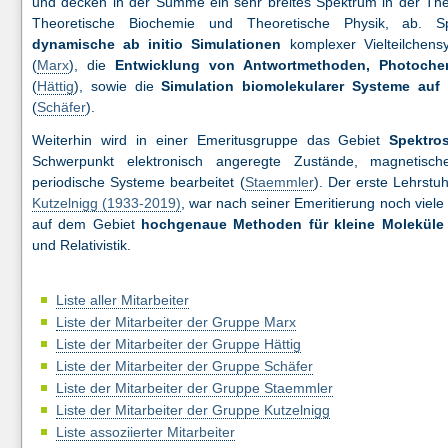
und decken in der Summe ein sehr breites Spektrum in der Theo
Theoretische Biochemie und Theoretische Physik, ab. Spe
dynamische ab initio Simulationen
komplexer Vielteilchens
(
Marx
), die
Entwicklung von Antwortmethoden, Photoche
(
Hättig
), sowie die
Simulation biomolekularer Systeme auf
(
Schäfer
).
Weiterhin wird in einer Emeritusgruppe das Gebiet
Spektro
Schwerpunkt elektronisch angeregte Zustände, magnetisch
periodische Systeme bearbeitet (
Staemmler
). Der erste Lehrstu
Kutzelnigg (1933-2019)
, war nach seiner Emeritierung noch viele
auf dem Gebiet
hochgenaue Methoden für kleine Moleküle
und Relativistik.
Liste aller Mitarbeiter
Liste der Mitarbeiter der Gruppe Marx
Liste der Mitarbeiter der Gruppe Hättig
Liste der Mitarbeiter der Gruppe Schäfer
Liste der Mitarbeiter der Gruppe Staemmler
Liste der Mitarbeiter der Gruppe Kutzelnigg
Liste assoziierter Mitarbeiter